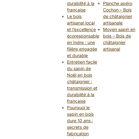
durabilité à la
Planche apéro
française
Cochon – Bois
Le bois
de châtaignier
artisanal local
artisanale
et l’excellence
Moyen sapin en
écoresponsable
bois – Bois de
en Indre : une
châtaignier
filière engagée
artisanal
et durable
Entretien facile
du sapin de
Noël en bois
châtaignier :
transmission et
durabilité à la
française
Pourquoi le
sapin en bois
dure 10 ans :
secrets de
fabrication