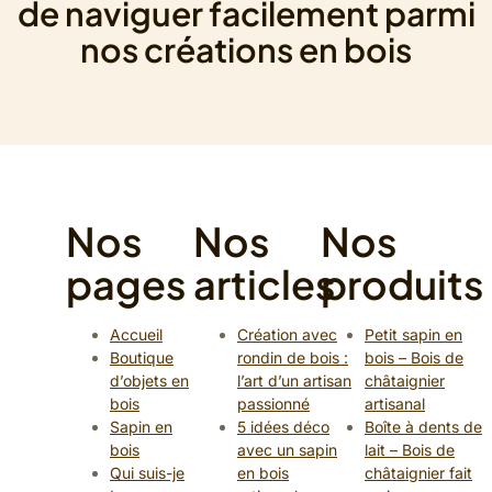
de naviguer facilement parmi
nos créations en bois
Nos
Nos
Nos
pages
articles
produits
Accueil
Création avec
Petit sapin en
Boutique
rondin de bois :
bois – Bois de
d’objets en
l’art d’un artisan
châtaignier
bois
passionné
artisanal
Sapin en
5 idées déco
Boîte à dents de
bois
avec un sapin
lait – Bois de
Qui suis-je
en bois
châtaignier fait