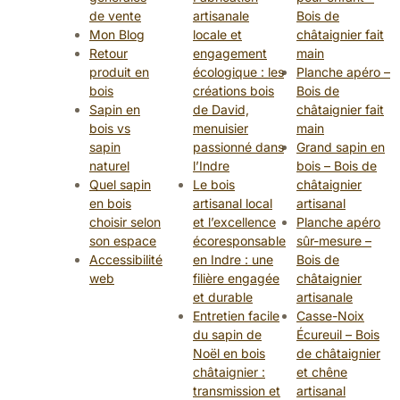
de vente
artisanale
Bois de
Mon Blog
locale et
châtaignier fait
Retour
engagement
main
produit en
écologique : les
Planche apéro –
bois
créations bois
Bois de
Sapin en
de David,
châtaignier fait
bois vs
menuisier
main
sapin
passionné dans
Grand sapin en
naturel
l’Indre
bois – Bois de
Quel sapin
Le bois
châtaignier
en bois
artisanal local
artisanal
choisir selon
et l’excellence
Planche apéro
son espace
écoresponsable
sûr-mesure –
Accessibilité
en Indre : une
Bois de
web
filière engagée
châtaignier
et durable
artisanale
Entretien facile
Casse-Noix
du sapin de
Écureuil – Bois
Noël en bois
de châtaignier
châtaignier :
et chêne
transmission et
artisanal