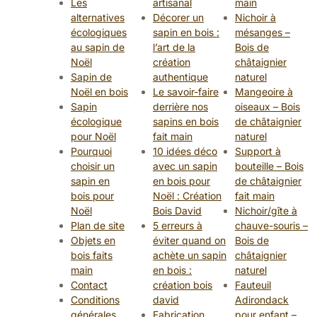
Les
artisanal
main
alternatives
Décorer un
Nichoir à
écologiques
sapin en bois :
mésanges –
au sapin de
l’art de la
Bois de
Noël
création
châtaignier
Sapin de
authentique
naturel
Noël en bois
Le savoir-faire
Mangeoire à
Sapin
derrière nos
oiseaux – Bois
écologique
sapins en bois
de châtaignier
pour Noël
fait main
naturel
Pourquoi
10 idées déco
Support à
choisir un
avec un sapin
bouteille – Bois
sapin en
en bois pour
de châtaignier
bois pour
Noël : Création
fait main
Noël
Bois David
Nichoir/gîte à
Plan de site
5 erreurs à
chauve-souris –
Objets en
éviter quand on
Bois de
bois faits
achète un sapin
châtaignier
main
en bois :
naturel
Contact
création bois
Fauteuil
Conditions
david
Adirondack
générales
Fabrication
pour enfant –